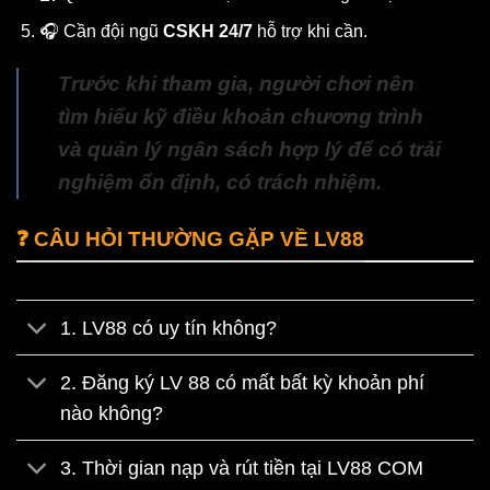
🎧 Cần đội ngũ
CSKH 24/7
hỗ trợ khi cần.
Trước khi tham gia, người chơi nên
tìm hiểu kỹ điều khoản chương trình
và quản lý ngân sách hợp lý để có trải
nghiệm ổn định, có trách nhiệm.
❓ CÂU HỎI THƯỜNG GẶP VỀ LV88
1. LV88 có uy tín không?
2. Đăng ký LV 88 có mất bất kỳ khoản phí
nào không?
3. Thời gian nạp và rút tiền tại LV88 COM