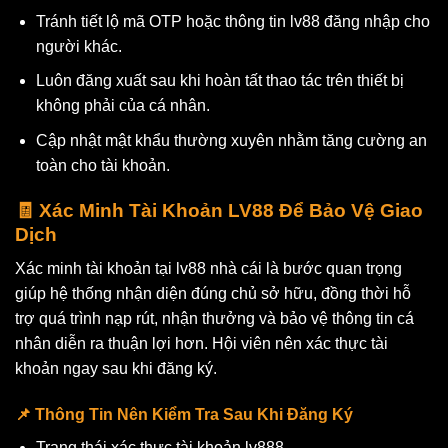
Tránh tiết lộ mã OTP hoặc thông tin lv88 đăng nhập cho
người khác.
Luôn đăng xuất sau khi hoàn tất thao tác trên thiết bị
không phải của cá nhân.
Cập nhật mật khẩu thường xuyên nhằm tăng cường an
toàn cho tài khoản.
🧾 Xác Minh Tài Khoản LV88 Để Bảo Vệ Giao
Dịch
Xác minh tài khoản tại lv88 nhà cái là bước quan trọng
giúp hệ thống nhận diện đúng chủ sở hữu, đồng thời hỗ
trợ quá trình nạp rút, nhận thưởng và bảo vệ thông tin cá
nhân diễn ra thuận lợi hơn. Hội viên nên xác thực tài
khoản ngay sau khi đăng ký.
📌 Thông Tin Nên Kiểm Tra Sau Khi Đăng Ký
Trạng thái xác thực tài khoản lv888.