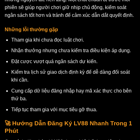
phiên sẽ giúp người chơi giữ nhịp chủ động, kiểm soát
ngân sách tốt hơn và tránh để cảm xúc dẫn dắt quyết định.
Những lỗi thường gặp
Tham gia khi chưa đọc luật chơi.
Nhận thưởng nhưng chưa kiểm tra điều kiện áp dụng.
Đặt cược vượt quá ngân sách dự kiến.
Kiểm tra lịch sử giao dịch định kỳ để dễ dàng đối soát
khi cần.
Cung cấp dữ liệu đăng nhập hay mã xác thực cho bên
thứ ba.
Tiếp tục tham gia với mục tiêu gỡ thua.
🚀 Hướng Dẫn Đăng Ký LV88 Nhanh Trong 1
Phút